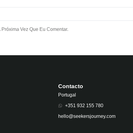
A Próxima Vez Que Eu Comentar.
Contacto
Portugal
+351 932 155 780
hello@seekersjourney.com